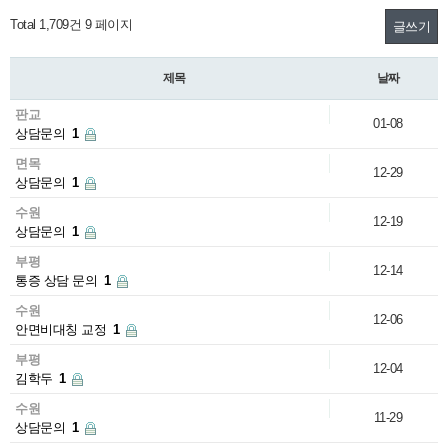
Total 1,709건
9 페이지
글쓰기
제목
날짜
판교
01-08
상담문의
1
면목
12-29
상담문의
1
수원
12-19
상담문의
1
부평
12-14
통증 상담 문의
1
수원
12-06
안면비대칭 교정
1
부평
12-04
김학두
1
수원
11-29
상담문의
1