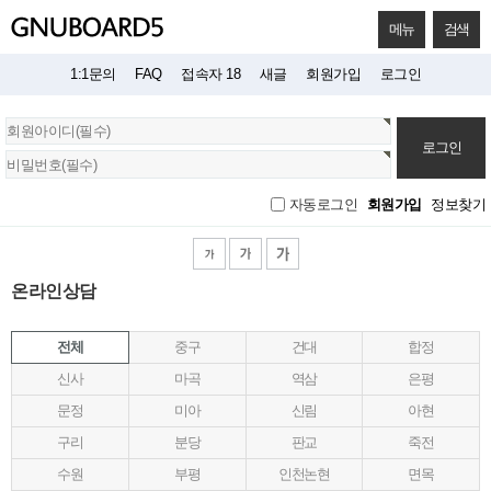
메뉴
검색
1:1문의
FAQ
접속자 18
새글
회원가입
로그인
회
원
로
그
회원가입
정보찾기
자동로그인
인
온라인상담
전체
중구
건대
합정
신사
마곡
역삼
은평
문정
미아
신림
아현
구리
분당
판교
죽전
수원
부평
인천논현
면목