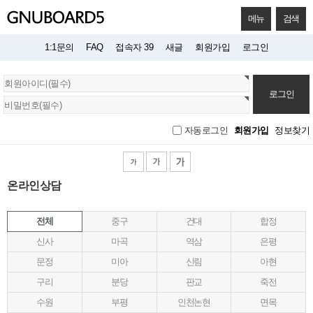
메뉴
검색
1:1문의
FAQ
접속자 39
새글
회원가입
로그인
회
원
로
그
회원가입
정보찾기
자동로그인
인
온라인상담
전체
중구
건대
합정
신사
마곡
역삼
은평
문정
미아
신림
아현
구리
분당
판교
죽전
수원
부평
인천논현
면목