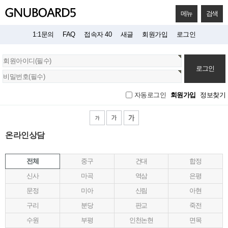
메뉴
검색
1:1문의
FAQ
접속자 40
새글
회원가입
로그인
회
원
로
그
회원가입
정보찾기
자동로그인
인
온라인상담
전체
중구
건대
합정
신사
마곡
역삼
은평
문정
미아
신림
아현
구리
분당
판교
죽전
수원
부평
인천논현
면목