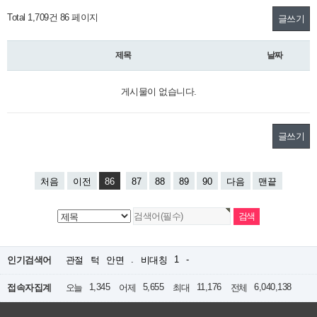
Total 1,709건
86 페이지
글쓰기
제목
날짜
게시물이 없습니다.
글쓰기
처음
이전
86
87
88
89
90
다음
맨끝
.
1
-
인기검색어
관절
턱
안면
비대칭
1,345
5,655
11,176
6,040,138
접속자집계
오늘
어제
최대
전체